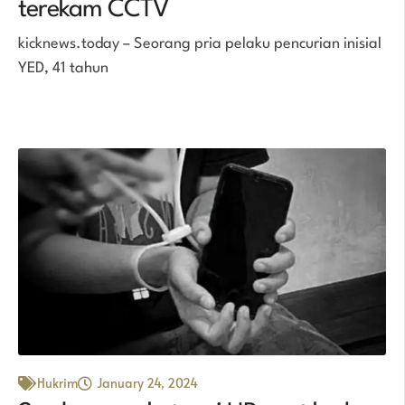
terekam CCTV
kicknews.today – Seorang pria pelaku pencurian inisial
YED, 41 tahun
Hukrim
January 24, 2024