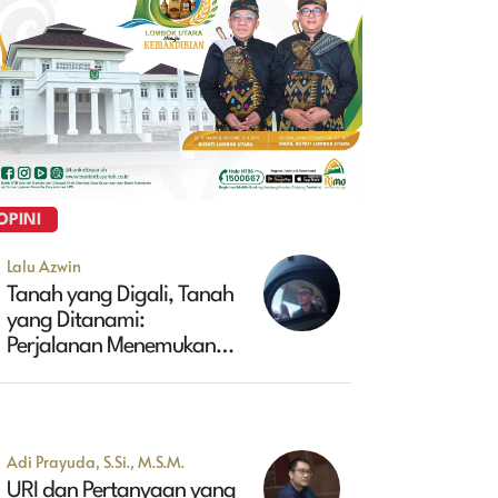
OPINI
Lalu Azwin
Tanah yang Digali, Tanah
yang Ditanami:
Perjalanan Menemukan
Masa Depan Maluk
Adi Prayuda, S.Si., M.S.M.
URI dan Pertanyaan yang