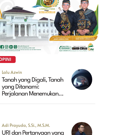
OPINI
Lalu Azwin
Tanah yang Digali, Tanah
yang Ditanami:
Perjalanan Menemukan
Masa Depan Maluk
Adi Prayuda, S.Si., M.S.M.
URI dan Pertanyaan yang