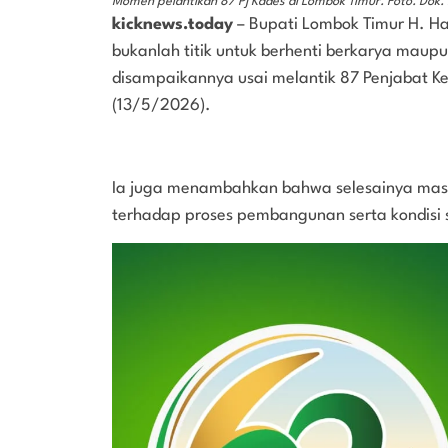
Momen pelantikan 87 Pj Kades di Lombok Timur. Foto. Dok
kicknews.today
– Bupati Lombok Timur H. H
bukanlah titik untuk berhenti berkarya mau
disampaikannya usai melantik 87 Penjabat K
(13/5/2026).
Ia juga menambahkan bahwa selesainya masa 
terhadap proses pembangunan serta kondisi s