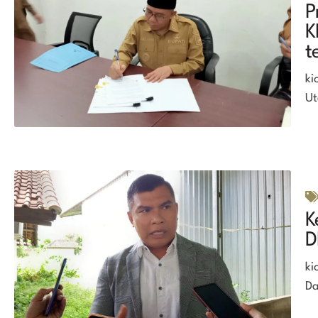
P
K
t
ki
Ut
K
D
ki
Da