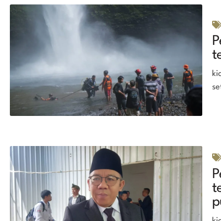
P
t
ki
se
P
t
p
ki