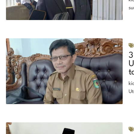
su
3
U
t
ki
Ut