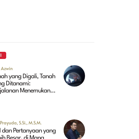
I
u Azwin
ah yang Digali, Tanah
ng Ditanami:
rjalanan Menemukan
sa Depan Maluk
Prayuda, S.Si., M.S.M.
I dan Pertanyaan yang
ih Besar, di Mana