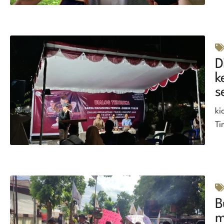
D
k
s
ki
Ti
B
m