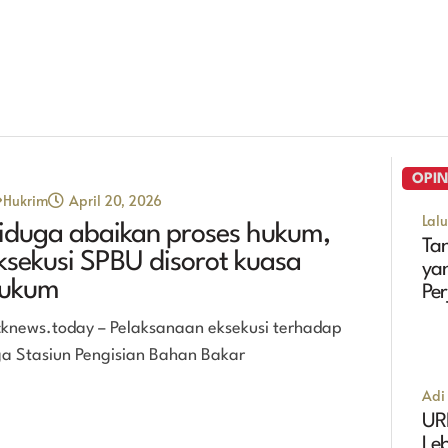
OPIN
Hukrim
April 20, 2026
Lal
iduga abaikan proses hukum,
Tan
ksekusi SPBU disorot kuasa
ya
ukum
Pe
Ma
cknews.today – Pelaksanaan eksekusi terhadap
ga Stasiun Pengisian Bahan Bakar
Adi 
UR
Leb