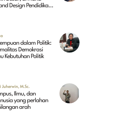
and Design Pendidikan
ggi Indonesia 2045?
na
empuan dalam Politik:
rmalitas Demokrasi
u Kebutuhan Politik
 Juherwin, M.Sc.
mpus, Ilmu, dan
nusia yang perlahan
hilangan arah