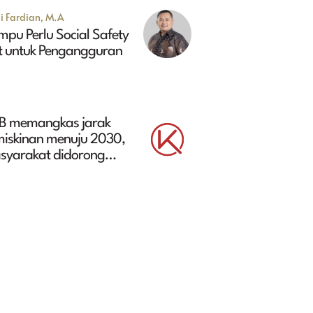
i Fardian, M.A
pu Perlu Social Safety
t untuk Pengangguran
B memangkas jarak
miskinan menuju 2030,
syarakat didorong
libat aktivitas ekonomi