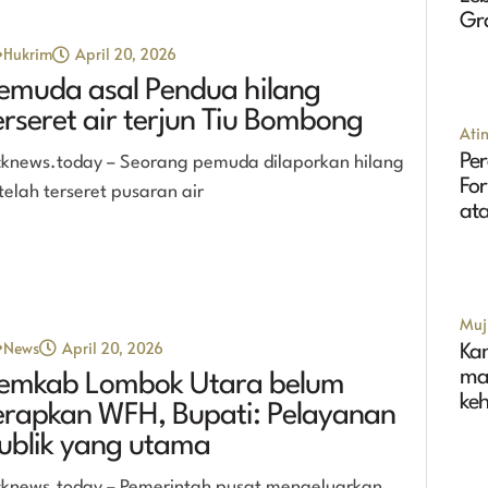
Gr
Tin
Hukrim
April 20, 2026
emuda asal Pendua hilang
erseret air terjun Tiu Bombong
Ati
Per
cknews.today – Seorang pemuda dilaporkan hilang
Fo
telah terseret pusaran air
ata
Muji
News
April 20, 2026
Ka
ma
emkab Lombok Utara belum
ke
erapkan WFH, Bupati: Pelayanan
ublik yang utama
cknews.today – Pemerintah pusat mengeluarkan