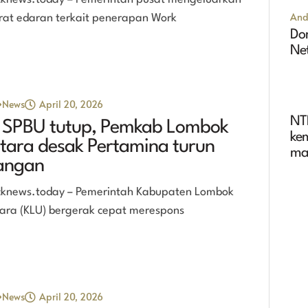
And
rat edaran terkait penerapan Work
Dom
Ne
News
April 20, 2026
NT
 SPBU tutup, Pemkab Lombok
ke
tara desak Pertamina turun
ma
angan
ter
cknews.today – Pemerintah Kabupaten Lombok
ara (KLU) bergerak cepat merespons
News
April 20, 2026