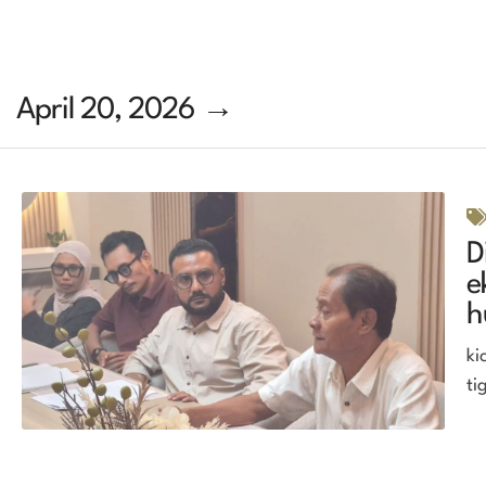
April 20, 2026 →
D
e
h
ki
ti