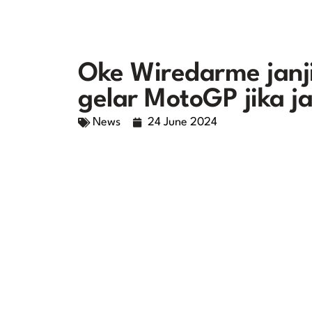
Oke Wiredarme janji
gelar MotoGP jika j
News
24 June 2024