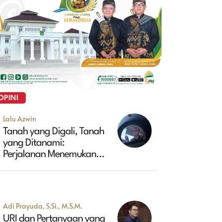
OPINI
Lalu Azwin
Tanah yang Digali, Tanah
yang Ditanami:
Perjalanan Menemukan
Masa Depan Maluk
Adi Prayuda, S.Si., M.S.M.
URI dan Pertanyaan yang