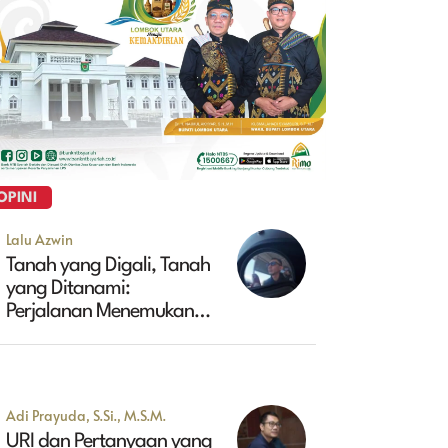
OPINI
Lalu Azwin
Tanah yang Digali, Tanah
yang Ditanami:
Perjalanan Menemukan
Masa Depan Maluk
Adi Prayuda, S.Si., M.S.M.
URI dan Pertanyaan yang