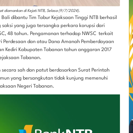
at diamankan di Kejati NTB, Selasa (9/7/2024).
 Bali dibantu Tim Tabur Kejaksaan Tinggi NTB berhasil
ksi yang juga tersangka perkara korupsi dari
NWSC, 48 tahun. Pengamanan terhadap NWSC terkait
iri Perdesaan dan atau Dana Amanah Pemberdayaan
n Kediri Kabupaten Tabanan tahun anggaran 2017
Kejaksaan Tabanan.
 secara sah dan patut berdasarkan Surat Perintah
amun yang bersangkutan tidak kunjung memenuhi
ejaksaan Negeri Tabanan.