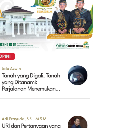
OPINI
Lalu Azwin
Tanah yang Digali, Tanah
yang Ditanami:
Perjalanan Menemukan
Masa Depan Maluk
Adi Prayuda, S.Si., M.S.M.
URI dan Pertanyaan yang