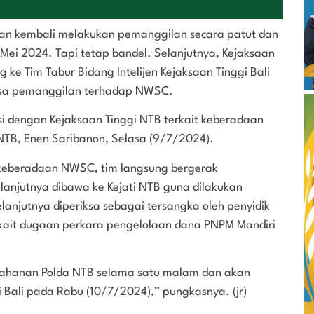
nan kembali melakukan pemanggilan secara patut dan
Mei 2024. Tapi tetap bandel. Selanjutnya, Kejaksaan
e Tim Tabur Bidang Intelijen Kejaksaan Tinggi Bali
sa pemanggilan terhadap NWSC.
asi dengan Kejaksaan Tinggi NTB terkait keberadaan
NTB, Enen Saribanon, Selasa (9/7/2024).
i keberadaan NWSC, tim langsung bergerak
njutnya dibawa ke Kejati NTB guna dilakukan
elanjutnya diperiksa sebagai tersangka oleh penyidik
rkait dugaan perkara pengelolaan dana PNPM Mandiri
 tahanan Polda NTB selama satu malam dan akan
 Bali pada Rabu (10/7/2024),” pungkasnya. (jr)