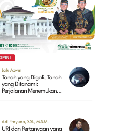
OPINI
Lalu Azwin
Tanah yang Digali, Tanah
yang Ditanami:
Perjalanan Menemukan
Masa Depan Maluk
Adi Prayuda, S.Si., M.S.M.
URI dan Pertanyaan yang