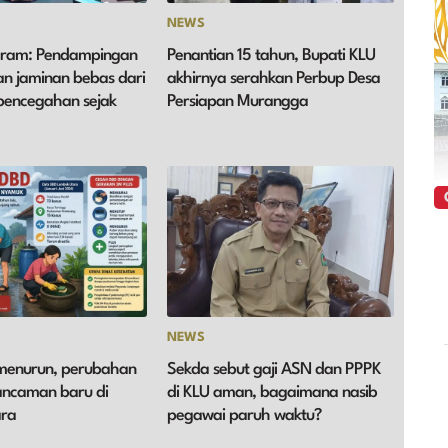
NEWS
aram: Pendampingan
Penantian 15 tahun, Bupati KLU
an jaminan bebas dari
akhirnya serahkan Perbup Desa
 pencegahan sejak
Persiapan Murangga
NEWS
menurun, perubahan
Sekda sebut gaji ASN dan PPPK
ancaman baru di
di KLU aman, bagaimana nasib
ra
pegawai paruh waktu?