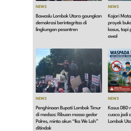
NEWS
NEWS
Bawaslu Lombok Utara gaungkan
Kajari Mat
demokrasi berintegritas di
proyek buk
lingkungan pesantren
kasus, tapi
awal
NEWS
NEWS
Penghinaan Bupati Lombok Timur
Kasus DBD 
di medsos: Ribuan massa gedor
cuaca jadi 
Polres, minta akun “Ika We Lah”
Lombok Uta
ditindak