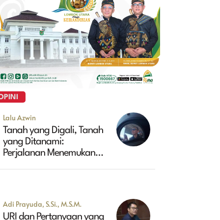
OPINI
Lalu Azwin
Tanah yang Digali, Tanah
yang Ditanami:
Perjalanan Menemukan
Masa Depan Maluk
Adi Prayuda, S.Si., M.S.M.
URI dan Pertanyaan yang