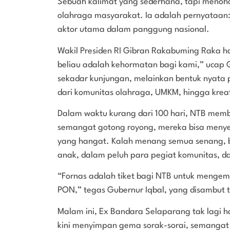
Sebuah kalimat yang sederhana, tapi menoh
olahraga masyarakat. Ia adalah pernyataan
aktor utama dalam panggung nasional.
Wakil Presiden RI Gibran Rakabuming Raka ha
beliau adalah kehormatan bagi kami,” ucap G
sekadar kunjungan, melainkan bentuk nyata 
dari komunitas olahraga, UMKM, hingga krea
Dalam waktu kurang dari 100 hari, NTB memb
semangat gotong royong, mereka bisa menye
yang hangat. Kalah menang semua senang, b
anak, dalam peluh para pegiat komunitas, da
“Fornas adalah tiket bagi NTB untuk mengem
PON,” tegas Gubernur Iqbal, yang disambut t
Malam ini, Ex Bandara Selaparang tak lagi 
kini menyimpan gema sorak-sorai, semangat 