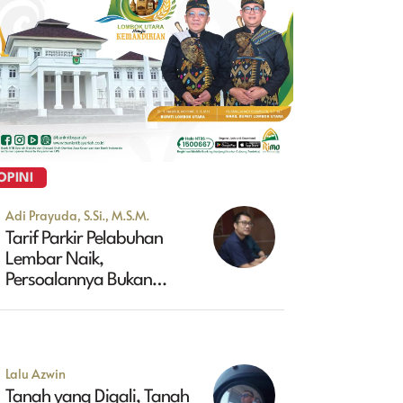
OPINI
Adi Prayuda, S.Si., M.S.M.
Tarif Parkir Pelabuhan
Lembar Naik,
Persoalannya Bukan
Sekadar Soal Harga
Lalu Azwin
Tanah yang Digali, Tanah