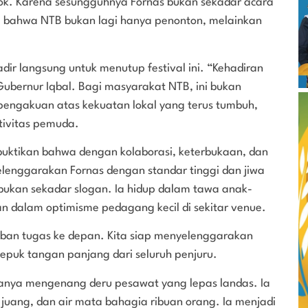
ok. Karena sesungguhnya Fornas bukan sekadar acara
: bahwa NTB bukan lagi hanya penonton, melainkan
dir langsung untuk menutup festival ini. “Kehadiran
ubernur Iqbal. Bagi masyarakat NTB, ini bukan
pengakuan atas kekuatan lokal yang terus tumbuh,
tivitas pemuda.
uktikan bahwa dengan kolaborasi, keterbukaan, dan
lenggarakan Fornas dengan standar tinggi dan jiwa
ukan sekadar slogan. Ia hidup dalam tawa anak-
n dalam optimisme pedagang kecil di sekitar venue.
ban tugas ke depan. Kita siap menyelenggarakan
epuk tangan panjang dari seluruh penjuru.
hanya mengenang deru pesawat yang lepas landas. Ia
juang, dan air mata bahagia ribuan orang. Ia menjadi