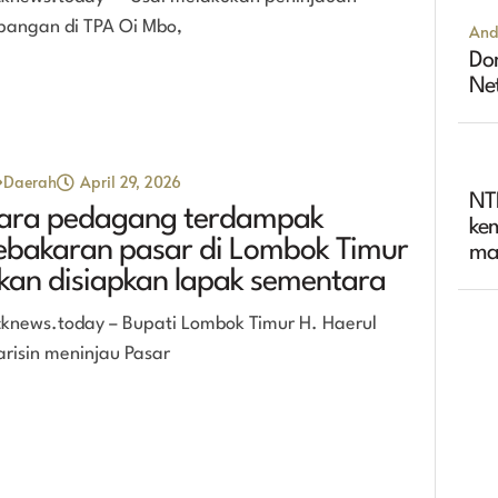
pangan di TPA Oi Mbo,
And
Dom
Ne
Daerah
April 29, 2026
NT
ara pedagang terdampak
ke
ebakaran pasar di Lombok Timur
ma
kan disiapkan lapak sementara
ter
cknews.today – Bupati Lombok Timur H. Haerul
risin meninjau Pasar