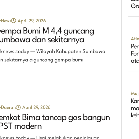
Gr
Tin
News
April 29, 2026
empa Bumi M 4,4 guncang
umbawa dan sekitarnya
Ati
Per
cknews.today — Wilayah Kabupaten Sumbawa
Fo
n sekitarnya diguncang gempa bumi
ata
Muji
Ka
Daerah
April 29, 2026
ma
ke
emkot Bima tancap gas bangun
PST modern
cknews.today — Usai melakukan peninjauan