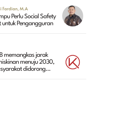
i Fardian, M.A
pu Perlu Social Safety
t untuk Pengangguran
B memangkas jarak
miskinan menuju 2030,
syarakat didorong
libat aktivitas ekonomi