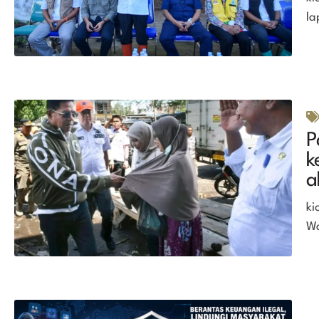
la
P
k
a
ki
Wa