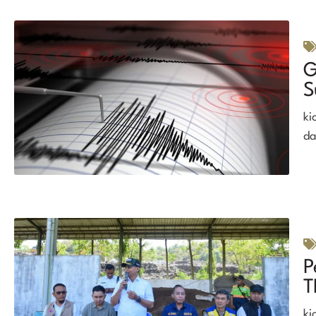
G
S
ki
da
P
T
ki