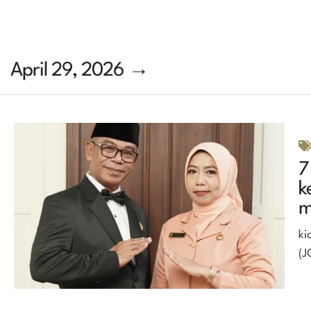
April 29, 2026 →
7
k
m
ki
(J