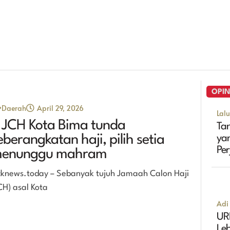
OPIN
Daerah
April 29, 2026
Lal
 JCH Kota Bima tunda
Tan
eberangkatan haji, pilih setia
ya
Pe
enunggu mahram
Ma
cknews.today – Sebanyak tujuh Jamaah Calon Haji
CH) asal Kota
Adi 
UR
Leb