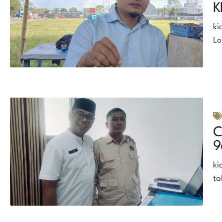
K
ki
Lo
C
9
ki
ta