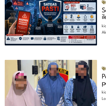
S
i
ki
Ak
P
p
ki
Lo