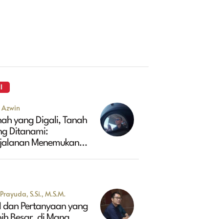
I
u Azwin
ah yang Digali, Tanah
ng Ditanami:
rjalanan Menemukan
sa Depan Maluk
Prayuda, S.Si., M.S.M.
I dan Pertanyaan yang
ih Besar, di Mana