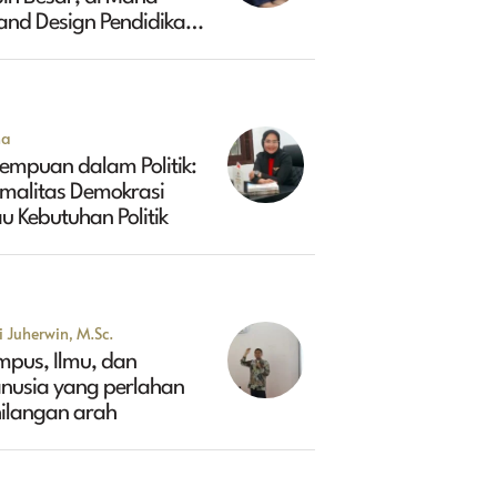
and Design Pendidikan
ggi Indonesia 2045?
na
empuan dalam Politik:
rmalitas Demokrasi
u Kebutuhan Politik
 Juherwin, M.Sc.
mpus, Ilmu, dan
nusia yang perlahan
hilangan arah