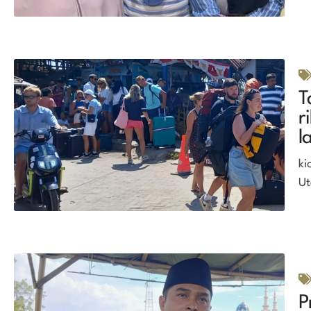
T
r
l
ki
Ut
P