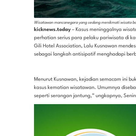
Wisatawan mancanegara yang sedang menikmati wisata bahari
kicknews.today
– Kasus meninggalnya wisata
perhatian serius para pelaku pariwisata di k
Gili Hotel Association, Lalu Kusnawan mend
sebagai langkah antisipatif menghadapi ber
Menurut Kusnawan, kejadian semacam ini bukan
kasus kematian wisatawan. Umumnya diseba
seperti serangan jantung,” ungkapnya, Seni