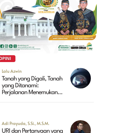
OPINI
Lalu Azwin
Tanah yang Digali, Tanah
yang Ditanami:
Perjalanan Menemukan
Masa Depan Maluk
Adi Prayuda, S.Si., M.S.M.
URI dan Pertanyaan yang