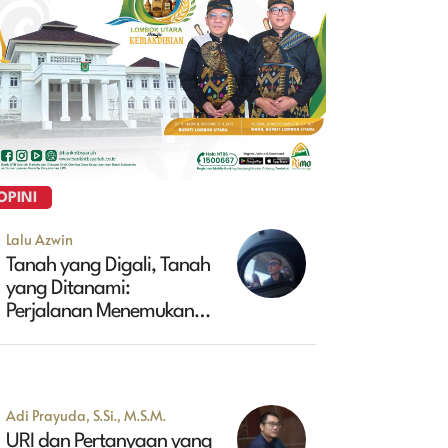
OPINI
Lalu Azwin
Tanah yang Digali, Tanah
yang Ditanami:
Perjalanan Menemukan
Masa Depan Maluk
Adi Prayuda, S.Si., M.S.M.
URI dan Pertanyaan yang