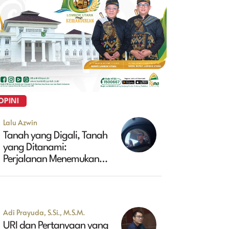
OPINI
Lalu Azwin
Tanah yang Digali, Tanah
yang Ditanami:
Perjalanan Menemukan
Masa Depan Maluk
Adi Prayuda, S.Si., M.S.M.
URI dan Pertanyaan yang