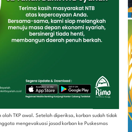
 olah TKP awal. Setelah diperiksa, korban sudah tidak
anggota mengevakuasi jasad korban ke Puskesmas