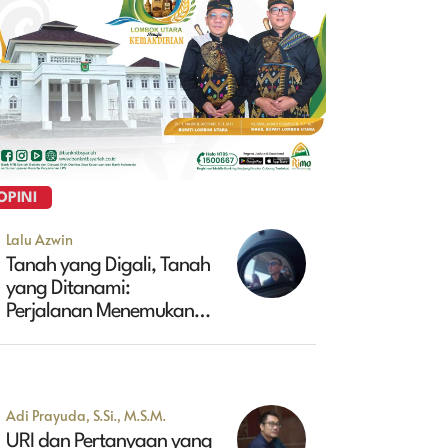
OPINI
Lalu Azwin
Tanah yang Digali, Tanah
yang Ditanami:
Perjalanan Menemukan
Masa Depan Maluk
Adi Prayuda, S.Si., M.S.M.
URI dan Pertanyaan yang