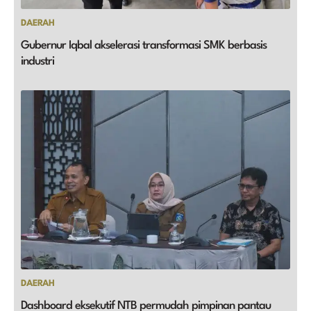
DAERAH
Gubernur Iqbal akselerasi transformasi SMK berbasis
industri
DAERAH
Dashboard eksekutif NTB permudah pimpinan pantau