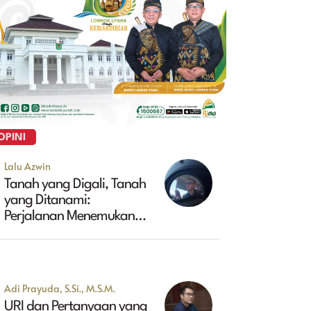
OPINI
Lalu Azwin
Tanah yang Digali, Tanah
yang Ditanami:
Perjalanan Menemukan
Masa Depan Maluk
Adi Prayuda, S.Si., M.S.M.
URI dan Pertanyaan yang