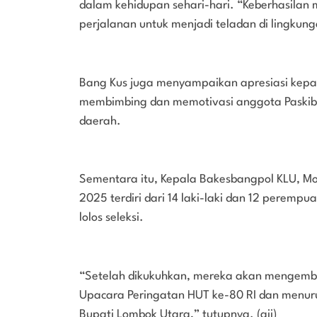
dalam kehidupan sehari-hari. “Keberhasilan
perjalanan untuk menjadi teladan di lingku
Bang Kus juga menyampaikan apresiasi kepad
membimbing dan memotivasi anggota Paskibr
daerah.
Sementara itu, Kepala Bakesbangpol KLU, M
2025 terdiri dari 14 laki-laki dan 12 perempu
lolos seleksi.
“Setelah dikukuhkan, mereka akan mengemb
Upacara Peringatan HUT ke-80 RI dan menur
Bupati Lombok Utara,” tutupnya. (gii)