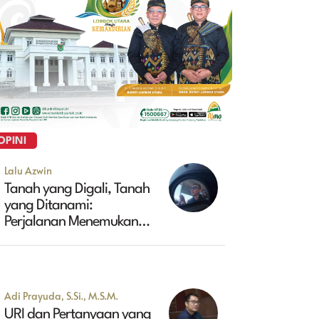
OPINI
Lalu Azwin
Tanah yang Digali, Tanah
yang Ditanami:
Perjalanan Menemukan
Masa Depan Maluk
Adi Prayuda, S.Si., M.S.M.
URI dan Pertanyaan yang