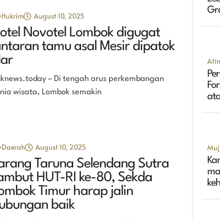
Gr
Hukrim
August 10, 2025
Tin
otel Novotel Lombok digugat
antaran tamu asal Mesir dipatok
lar
Ati
Per
cknews.today – Di tengah arus perkembangan
Fo
nia wisata, Lombok semakin
ata
Daerah
August 10, 2025
Muji
Ka
arang Taruna Selendang Sutra
ma
ambut HUT-RI ke-80, Sekda
ke
ombok Timur harap jalin
ubungan baik