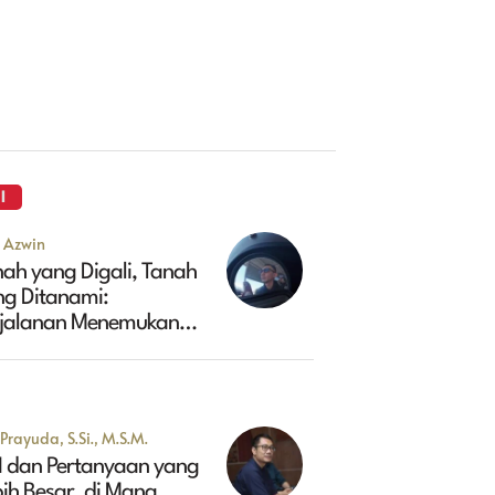
I
u Azwin
ah yang Digali, Tanah
ng Ditanami:
rjalanan Menemukan
sa Depan Maluk
Prayuda, S.Si., M.S.M.
I dan Pertanyaan yang
ih Besar, di Mana