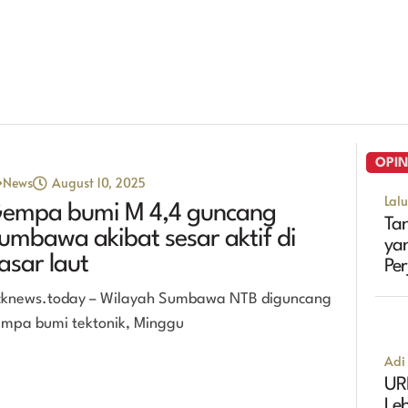
OPIN
News
August 10, 2025
Lal
empa bumi M 4,4 guncang
Tan
umbawa akibat sesar aktif di
ya
asar laut
Pe
Ma
cknews.today – Wilayah Sumbawa NTB diguncang
mpa bumi tektonik, Minggu
Adi 
UR
Leb