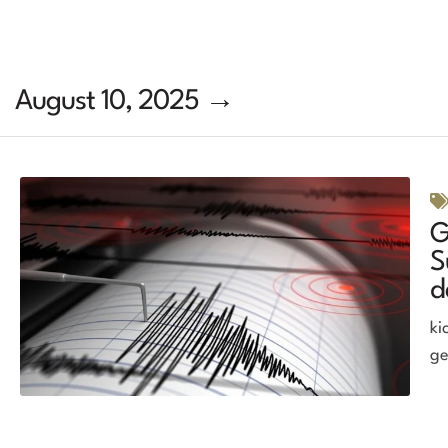
August 10, 2025 →
G
S
d
ki
ge