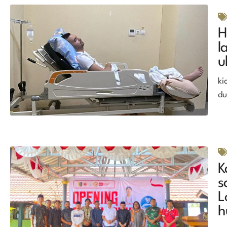
H
l
u
ki
du
K
s
L
h