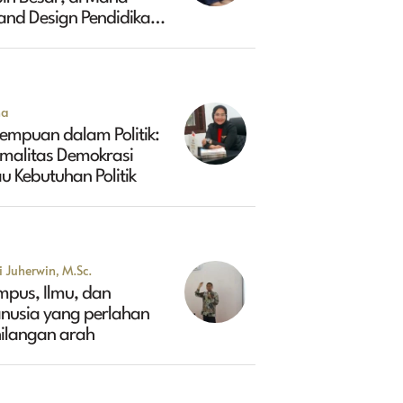
and Design Pendidikan
ggi Indonesia 2045?
na
empuan dalam Politik:
rmalitas Demokrasi
u Kebutuhan Politik
 Juherwin, M.Sc.
mpus, Ilmu, dan
nusia yang perlahan
hilangan arah