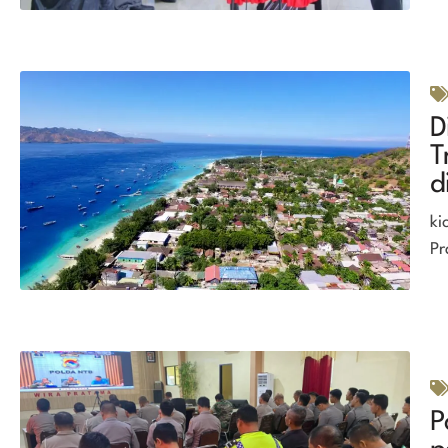
D
T
d
ki
Pr
P