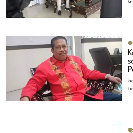
Ke
K
s
P
ki
Li