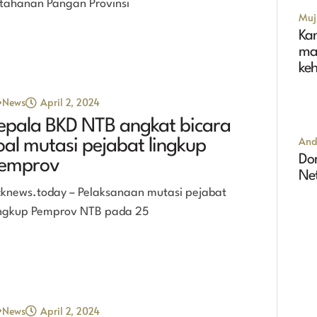
tahanan Pangan Provinsi
Muji
Ka
ma
ke
News
April 2, 2024
epala BKD NTB angkat bicara
And
oal mutasi pejabat lingkup
Dom
emprov
Ne
cknews.today – Pelaksanaan mutasi pejabat
ngkup Pemprov NTB pada 25
News
April 2, 2024