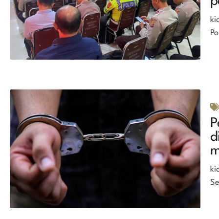
p
ki
Po
P
d
m
ki
Se