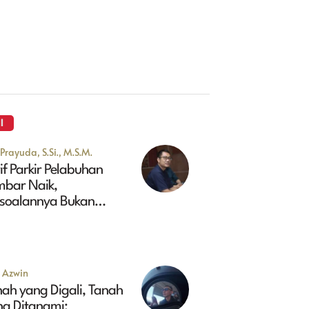
I
Prayuda, S.Si., M.S.M.
if Parkir Pelabuhan
mbar Naik,
rsoalannya Bukan
kadar Soal Harga
u Azwin
ah yang Digali, Tanah
ng Ditanami: