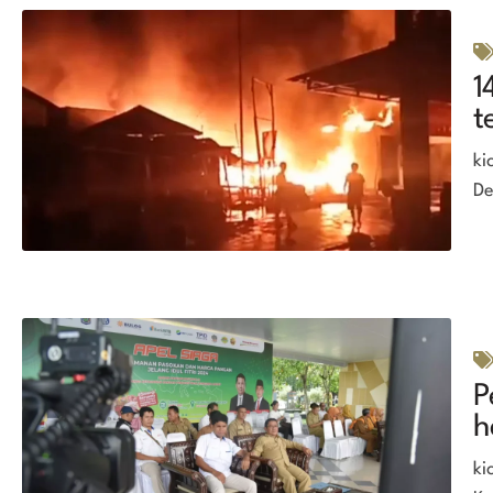
1
t
ki
De
P
h
ki