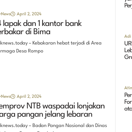
Pe
Ma
News
April 2, 2024
4 lapak dan 1 kantor bank
erbakar di Bima
Adi 
cknews.today – Kebakaran hebat terjadi di Area
UR
Leb
rmaga Desa Rompo
Gr
Tin
Ati
Per
News
April 2, 2024
Fo
emprov NTB waspadai lonjakan
ata
arga pangan jelang lebaran
cknews.today – Badan Pangan Nasional dan Dinas