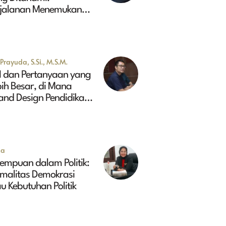
rjalanan Menemukan
sa Depan Maluk
Prayuda, S.Si., M.S.M.
I dan Pertanyaan yang
ih Besar, di Mana
and Design Pendidikan
ggi Indonesia 2045?
na
empuan dalam Politik:
rmalitas Demokrasi
u Kebutuhan Politik