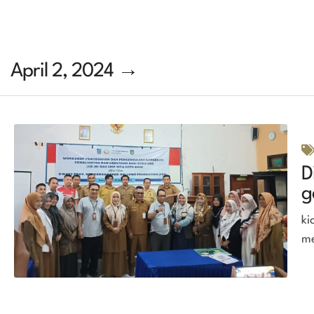
April 2, 2024 →
D
g
ki
me