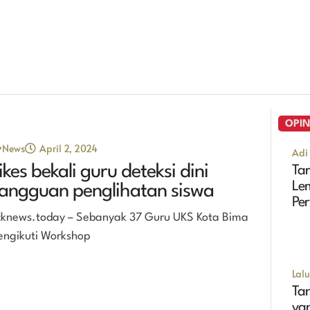
OPIN
News
April 2, 2024
Adi 
ikes bekali guru deteksi dini
Tar
Le
angguan penglihatan siswa
Pe
cknews.today – Sebanyak 37 Guru UKS Kota Bima
Se
ngikuti Workshop
Lal
Tan
ya