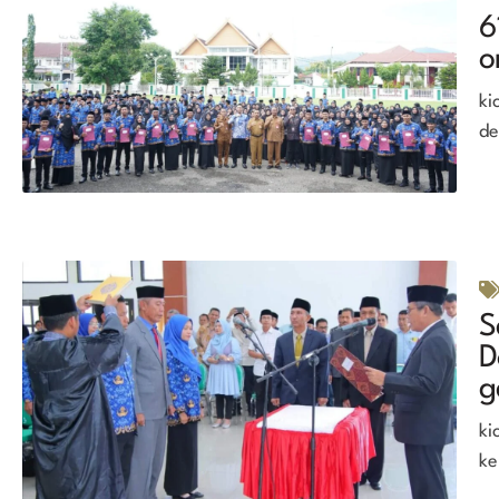
6
o
ki
de
S
D
g
ki
ke