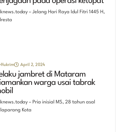
enjagaan pada operasi ketupat
cknews.today – Jelang Hari Raya Idul Fitri 1445 H,
lresta
Hukrim
April 2, 2024
elaku jambret di Mataram
iamankan warga usai tabrak
obil
cknews.today – Pria inisial MS, 28 tahun asal
laparang Kota