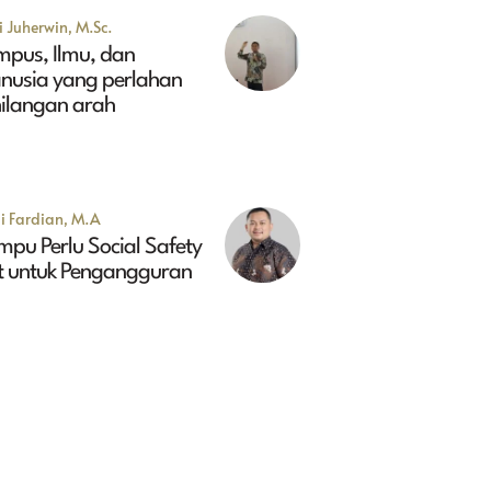
 Juherwin, M.Sc.
mpus, Ilmu, dan
nusia yang perlahan
hilangan arah
i Fardian, M.A
pu Perlu Social Safety
t untuk Pengangguran