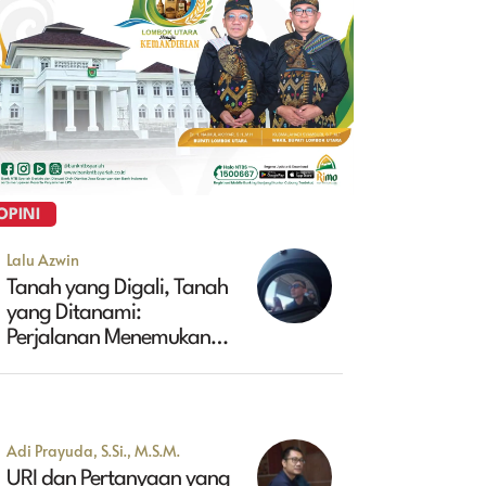
OPINI
Lalu Azwin
Tanah yang Digali, Tanah
yang Ditanami:
Perjalanan Menemukan
Masa Depan Maluk
Adi Prayuda, S.Si., M.S.M.
URI dan Pertanyaan yang