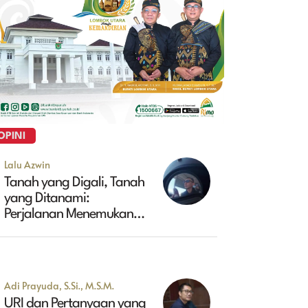
OPINI
Lalu Azwin
Tanah yang Digali, Tanah
yang Ditanami:
Perjalanan Menemukan
Masa Depan Maluk
Adi Prayuda, S.Si., M.S.M.
URI dan Pertanyaan yang