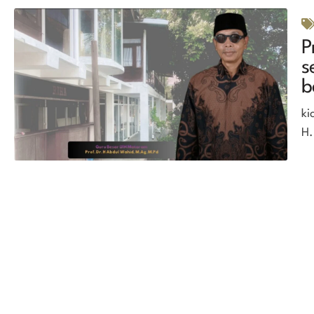
P
s
b
ki
H.