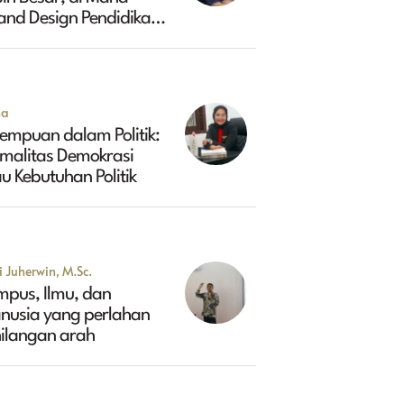
and Design Pendidikan
ggi Indonesia 2045?
na
empuan dalam Politik:
rmalitas Demokrasi
u Kebutuhan Politik
 Juherwin, M.Sc.
mpus, Ilmu, dan
nusia yang perlahan
hilangan arah