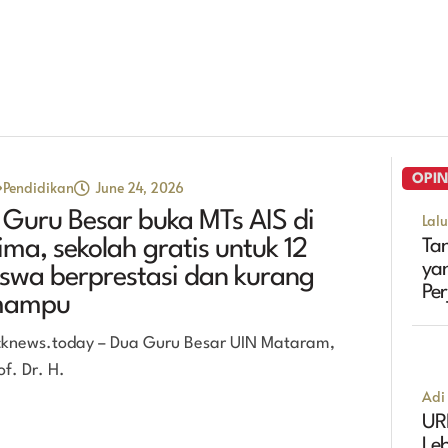
OPIN
Pendidikan
June 24, 2026
 Guru Besar buka MTs AIS di
Lal
ima, sekolah gratis untuk 12
Tan
ya
iswa berprestasi dan kurang
Pe
ampu
Ma
cknews.today – Dua Guru Besar UIN Mataram,
of. Dr. H.
Adi 
UR
Leb