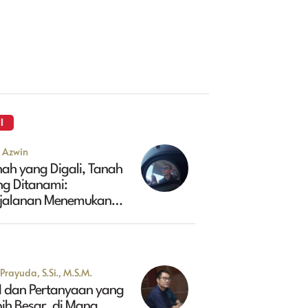
I
u Azwin
ah yang Digali, Tanah
ng Ditanami:
rjalanan Menemukan
sa Depan Maluk
Prayuda, S.Si., M.S.M.
I dan Pertanyaan yang
ih Besar, di Mana