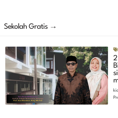
Sekolah Gratis →
2
B
s
m
ki
Pr