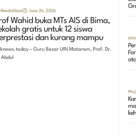
Gr
Pendidikan
June 24, 2026
Tin
rof Wahid buka MTs AIS di Bima,
ekolah gratis untuk 12 siswa
erprestasi dan kurang mampu
Ati
Per
cknews.today – Guru Besar UIN Mataram, Prof. Dr.
Fo
 Abdul
ata
Muji
Ka
ma
ke