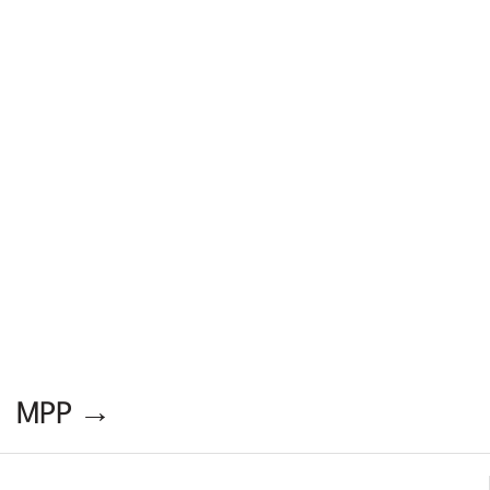
MPP →