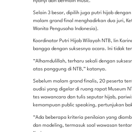
nyanyi dan bermain music.
Selain 3 besar, dipilih juga putri hijab deng
malam grand final menghadirkan dua juri, K
Wanita Pengusaha Indonesia).
Koordinator Putri Hijab Wilayah NTB, Iin Kar
bangga dengan suksesnya acara. Ini tidak t
“Alhamdulillah, terharu sekali dengan suksesn
atas panggung di NTB,” katanya.
Sebelum malam grand finalis, 20 peserta ten
audisi yang digelar di ruang rapat Museum N
tes wawancara dan tulis seputar hijab, pariwi
kemampuan public speaking, pertunjukan baka
“Ada beberapa kriteria penilaian yang diambi
dan modeling, termasuk soal wawasan tentan