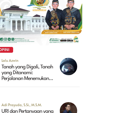
OPINI
Lalu Azwin
Tanah yang Digali, Tanah
yang Ditanami:
Perjalanan Menemukan
Masa Depan Maluk
Adi Prayuda, S.Si., M.S.M.
URI dan Pertanyaan yang