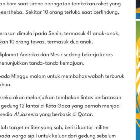
gan bom saat sirene peringatan tembakan roket yang
eersheba. Sekitar 10 orang terluka saat berlindung,
kerasan dimulai pada Senin, termasuk 41 anak-anak,
rkan 10 orang tewas, termasuk dua anak.
iplomat Amerika dan Mesir sedang bekerja keras
 menunjukkan tanda-tanda kemajuan.
pada Minggu malam untuk membahas wabah terburuk
ahun.
mereka akan melanjutkan tembakan lintas perbatasan
 gedung 12 lantai di Kota Gaza yang pernah menjadi
 media
Al Jazeera
yang berbasis di Qatar.
h target militer yang sah, berisi kantor militer
da warga sipil untuk keluar dari gedung sebelum