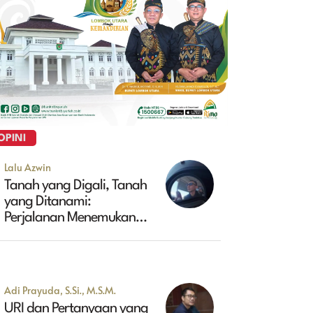
OPINI
Lalu Azwin
Tanah yang Digali, Tanah
yang Ditanami:
Perjalanan Menemukan
Masa Depan Maluk
Adi Prayuda, S.Si., M.S.M.
URI dan Pertanyaan yang