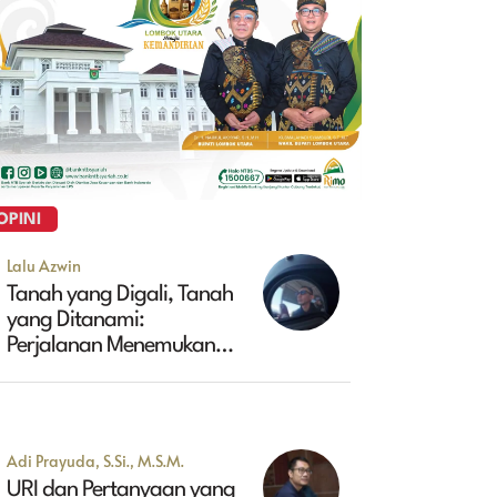
OPINI
Lalu Azwin
Tanah yang Digali, Tanah
yang Ditanami:
Perjalanan Menemukan
Masa Depan Maluk
Adi Prayuda, S.Si., M.S.M.
URI dan Pertanyaan yang