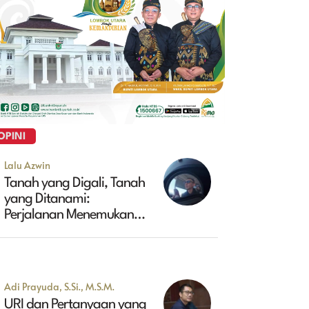
OPINI
Lalu Azwin
Tanah yang Digali, Tanah
yang Ditanami:
Perjalanan Menemukan
Masa Depan Maluk
Adi Prayuda, S.Si., M.S.M.
URI dan Pertanyaan yang