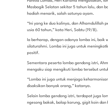
Panitia Lomba, Heri Karisma mengatakan, l
Masbagik Selatan sekitar 5 tahun lalu, dan 
hadiah menarik, salah satunya ayam.
“Ini yang ke dua kalinya, dan Alhamdulillah
usia 60 tahun,” kata Heri, Sabtu (19/8).
Ia berharap, dengan adanya lomba ini, bai
silaturahmi. Lomba ini juga untuk meningkatk
positif.
Sementara peserta lomba gendong istri, Ahma
mengaku siap mengikuti lomba tersebut unt
“Lomba ini juga untuk menjaga keharmonis
disaksikan banyak orang,” katanya.
Selain lomba gendong istri, terdapat juga lom
ngesong bakak, balap karung, gigit koin dan k