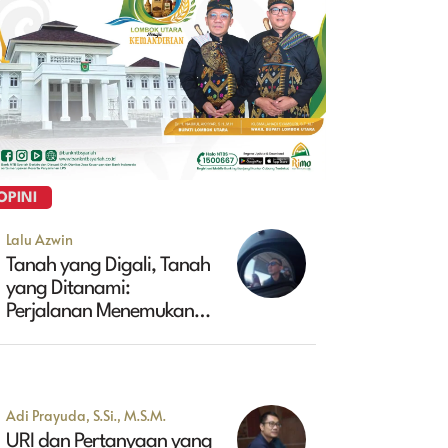
OPINI
Lalu Azwin
Tanah yang Digali, Tanah
yang Ditanami:
Perjalanan Menemukan
Masa Depan Maluk
Adi Prayuda, S.Si., M.S.M.
URI dan Pertanyaan yang