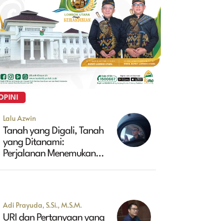
OPINI
Lalu Azwin
Tanah yang Digali, Tanah
yang Ditanami:
Perjalanan Menemukan
Masa Depan Maluk
Adi Prayuda, S.Si., M.S.M.
URI dan Pertanyaan yang