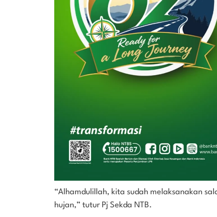
“Alhamdulillah, kita sudah melaksanakan sal
hujan,” tutur Pj Sekda NTB.