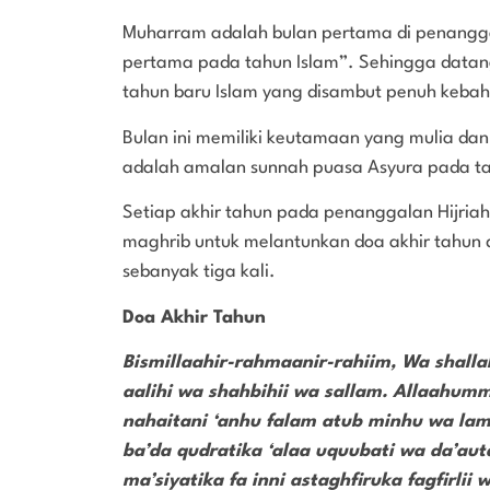
Muharram adalah bulan pertama di penanggala
pertama pada tahun Islam”. Sehingga data
tahun baru Islam yang disambut penuh kebah
Bulan ini memiliki keutamaan yang mulia da
adalah amalan sunnah puasa Asyura pada t
Setiap akhir tahun pada penanggalan Hijriah
maghrib untuk melantunkan doa akhir tahun 
sebanyak tiga kali.
Doa Akhir Tahun
Bismillaahir-rahmaanir-rahiim, Wa shall
aalihi wa shahbihii wa sallam. Allaahum
nahaitani ‘anhu falam atub minhu wa la
ba’da qudratika ‘alaa uquubati wa da’auta
ma’siyatika fa inni astaghfiruka fagfirl