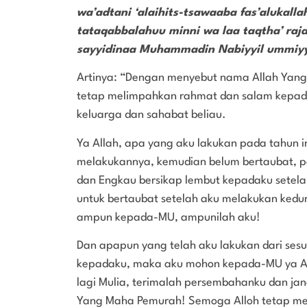
wa’adtani ‘alaihits-tsawaaba fas’alukall
tataqabbalahuu minni wa laa taqtha’ raja
sayyidinaa Muhammadin Nabiyyil ummiyyi 
Artinya: “Dengan menyebut nama Allah Yang
tetap melimpahkan rahmat dan salam kepad
keluarga dan sahabat beliau.
Ya Allah, apa yang aku lakukan pada tahun i
melakukannya, kemudian belum bertaubat, p
dan Engkau bersikap lembut kepadaku setel
untuk bertaubat setelah aku melakukan ke
ampun kepada-MU, ampunilah aku!
Dan apapun yang telah aku lakukan dari sesu
kepadaku, maka aku mohon kepada-MU ya Al
lagi Mulia, terimalah persembahanku dan ja
Yang Maha Pemurah! Semoga Alloh tetap me