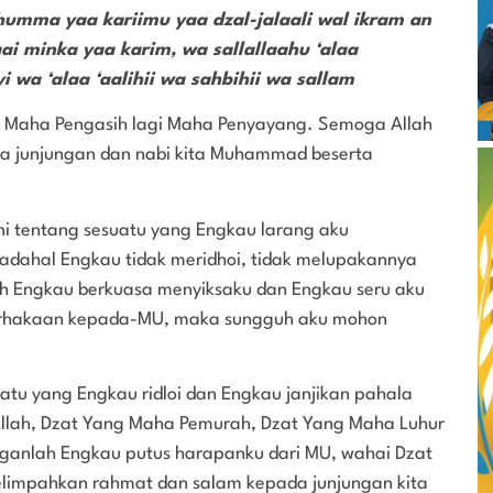
ahumma yaa kariimu yaa dzal-jalaali wal ikram an
ai minka yaa karim, wa sallallaahu ‘alaa
wa ‘alaa ‘aalihii wa sahbihii wa sallam
 Maha Pengasih lagi Maha Penyayang. Semoga Allah
a junjungan dan nabi kita Muhammad beserta
ni tentang sesuatu yang Engkau larang aku
adahal Engkau tidak meridhoi, tidak melupakannya
ah Engkau berkuasa menyiksaku dan Engkau seru aku
durhakaan kepada-MU, maka sungguh aku mohon
atu yang Engkau ridloi dan Engkau janjikan pahala
lah, Dzat Yang Maha Pemurah, Dzat Yang Maha Luhur
nganlah Engkau putus harapanku dari MU, wahai Dzat
limpahkan rahmat dan salam kepada junjungan kita