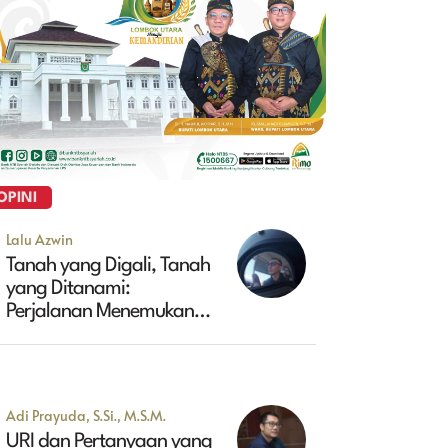
OPINI
Lalu Azwin
Tanah yang Digali, Tanah
yang Ditanami:
Perjalanan Menemukan
Masa Depan Maluk
Adi Prayuda, S.Si., M.S.M.
URI dan Pertanyaan yang