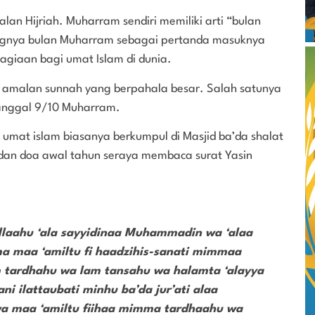
n Hijriah. Muharram sendiri memiliki arti “bulan
ngnya bulan Muharram sebagai pertanda masuknya
agiaan bagi umat Islam di dunia.
n amalan sunnah yang berpahala besar. Salah satunya
anggal 9/10 Muharram.
 umat islam biasanya berkumpul di Masjid ba’da shalat
dan doa awal tahun seraya membaca surat Yasin
allaahu ‘ala sayyidinaa Muhammadin wa ‘alaa
ma maa ‘amiltu fi haadzihis-sanati mimmaa
m tardhahu wa lam tansahu wa halamta ‘alayya
ni ilattaubati minhu ba’da jur’ati alaa
ii wa maa ‘amiltu fiihaa mimma tardhaahu wa