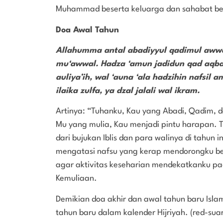
Muhammad beserta keluarga dan sahabat be
Doa Awal Tahun
Allahumma antal abadiyyul qadimul awwal.
mu‘awwal. Hadza ‘amun jadidun qad aqbal.
auliya’ih, wal ‘auna ‘ala hadzihin nafsil 
ilaika zulfa, ya dzal jalali wal ikram.
Artinya: “Tuhanku, Kau yang Abadi, Qadim, 
Mu yang mulia, Kau menjadi pintu harapan. T
dari bujukan Iblis dan para walinya di tahu
mengatasi nafsu yang kerap mendorongku b
agar aktivitas keseharian mendekatkanku p
Kemuliaan.
Demikian doa akhir dan awal tahun baru Isla
tahun baru dalam kalender Hijriyah. (red-sua