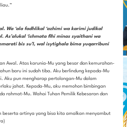
liau.”
 Wa ‘ala fadhlikal ‘azhimi wa karimi judikal
 As’alukal ‘ishmata fîhi minas syaithani wa
ammarati bis su’I, wal isytighala bima yuqarribuni
dan Awal. Atas karunia-Mu yang besar dan kemurahan-
ahun baru ini sudah tiba. Aku berlindung kepada-Mu
n ini. Aku pun mengharap pertolongan-Mu dalam
erlaku jahat. Kepada-Mu, aku memohon bimbingan
ada rahmat-Mu. Wahai Tuhan Pemilik Kebesaran dan
m beserta artinya yang bisa kita amalkan menyambut
ra)