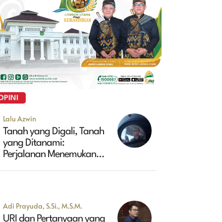
OPINI
Lalu Azwin
Tanah yang Digali, Tanah
yang Ditanami:
Perjalanan Menemukan
Masa Depan Maluk
Adi Prayuda, S.Si., M.S.M.
URI dan Pertanyaan yang