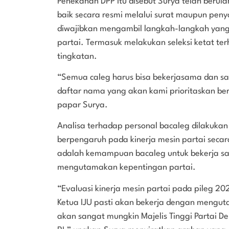
Penekanan DPP itu disebut Surya telah berul
baik secara resmi melalui surat maupun pen
diwajibkan mengambil langkah-langkah yang 
partai. Termasuk melakukan seleksi ketat t
tingkatan.
“Semua caleg harus bisa bekerjasama dan sa
daftar nama yang akan kami prioritaskan be
papar Surya.
Analisa terhadap personal bacaleg dilakukan
berpengaruh pada kinerja mesin partai secar
adalah kemampuan bacaleg untuk bekerja sam
mengutamakan kepentingan partai.
“Evaluasi kinerja mesin partai pada pileg 2
Ketua IJU pasti akan bekerja dengan mengut
akan sangat mungkin Majelis Tinggi Partai 