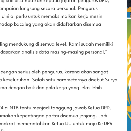
ang kali disampaikan kepada jajaran pengurus DPD,
yampaian langsung secara personal. Pengurus
dinilai perlu untuk memaksimalkan kerja mesin
erhadap bacaleg yang akan didaftarkan disemua
ling mendukung di semua level. Kami sudah memiliki
rdasarkan analisis data masing-masing personal,”
 dengan serius oleh pengurus, karena akan sangat
a keseluruhan. Salah satu barometernya disebut Surya
a dengan baik dan pola kerja yang jelas lebih
024 di NTB tentu menjadi tanggung jawab Ketua DPD.
amakan kepentingan partai disemua jenjang. Jadi
Demokrat memerintahkan Ketua IJU untuk maju Ke DPR