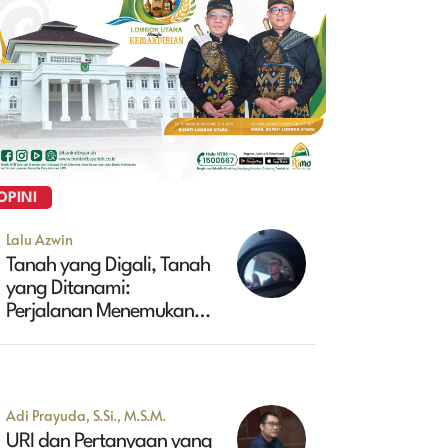
OPINI
Lalu Azwin
Tanah yang Digali, Tanah
yang Ditanami:
Perjalanan Menemukan
Masa Depan Maluk
Adi Prayuda, S.Si., M.S.M.
URI dan Pertanyaan yang