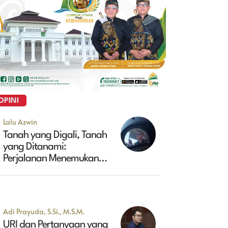
OPINI
Lalu Azwin
Tanah yang Digali, Tanah
yang Ditanami:
Perjalanan Menemukan
Masa Depan Maluk
Adi Prayuda, S.Si., M.S.M.
URI dan Pertanyaan yang