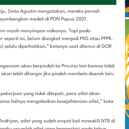
inju, Sinta Agustin mengatakan, mereka pernah
 menyumbangkan medali di PON Papua 2021.
 kami masih menyimpan videonya. Tapi pada
 seperti ini, belum diangkat menjadi PNS atau PPPK.
) selalu diperhatikan,” katanya saat ditemui di GOR
mengancam akan berpindah ke Provinsi lain karena tidak
akan lebih dihargai jika pindah membela daerah lain,
pekerjaan yang tidak ditepati, para atlet akan
ti sama halnya mengabaikan kesejahteraan atlet,” kata
ndriyan, atlet yang sudah empat kali mewakili NTB di
gaku sejumlah atlet yang berprestasi pada tahun