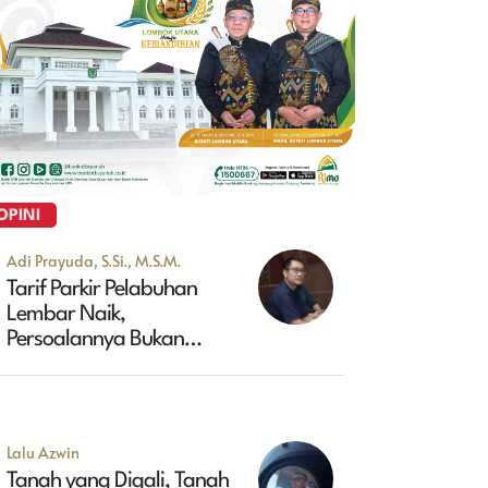
OPINI
Adi Prayuda, S.Si., M.S.M.
Tarif Parkir Pelabuhan
Lembar Naik,
Persoalannya Bukan
Sekadar Soal Harga
Lalu Azwin
Tanah yang Digali, Tanah