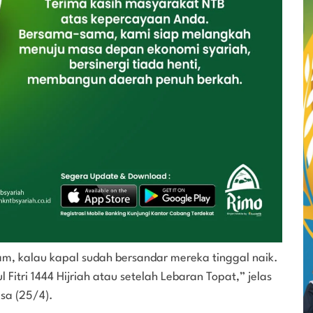
jam, kalau kapal sudah bersandar mereka tinggal naik.
l Fitri 1444 Hijriah atau setelah Lebaran Topat,” jelas
sa (25/4).