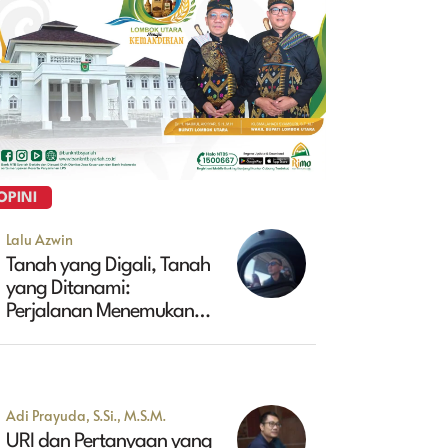
OPINI
Lalu Azwin
Tanah yang Digali, Tanah
yang Ditanami:
Perjalanan Menemukan
Masa Depan Maluk
Adi Prayuda, S.Si., M.S.M.
URI dan Pertanyaan yang