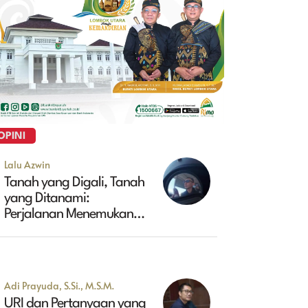
OPINI
Lalu Azwin
Tanah yang Digali, Tanah
yang Ditanami:
Perjalanan Menemukan
Masa Depan Maluk
Adi Prayuda, S.Si., M.S.M.
URI dan Pertanyaan yang