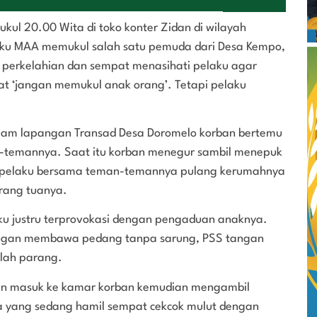
ukul 20.00 Wita di toko konter Zidan di wilayah
aku MAA memukul salah satu pemuda dari Desa Kempo,
perkelahian dan sempat menasihati pelaku agar
at ‘jangan memukul anak orang’. Tetapi pelaku
alam lapangan Transad Desa Doromelo korban bertemu
-temannya. Saat itu korban menegur sambil menepuk
 pelaku bersama teman-temannya pulang kerumahnya
rang tuanya.
ku justru terprovokasi dengan pengaduan anaknya.
engan membawa pedang tanpa sarung, PSS tangan
lah parang.
an masuk ke kamar korban kemudian mengambil
ya yang sedang hamil sempat cekcok mulut dengan