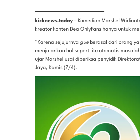
kicknews.today
– Komedian Marshel Widiant
kreator konten Dea OnlyFans hanya untuk m
“Karena sejujurnya
gue
berasal dari orang y
menjalankan hal seperti itu otomatis masala
ujar Marshel usai diperiksa penyidik Direktora
Jaya, Kamis (7/4).