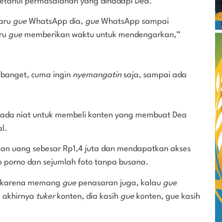
getahui permasalahan yang dihadapi Dea.
baru
gue
WhatsApp dia,
gue
WhatsApp sampai
aru
gue
memberikan waktu untuk mendengarkan,”
 banget, cuma ingin
nyemangatin
saja, sampai ada
 ada niat untuk membeli konten yang membuat Dea
al.
kan uang sebesar Rp1,4 juta dan mendapatkan akses
eo porno dan sejumlah foto tanpa busana.
a karena memang
gue
penasaran juga, kalau
gue
g akhirnya
tuker
konten, dia kasih
gue
konten, gue kasih