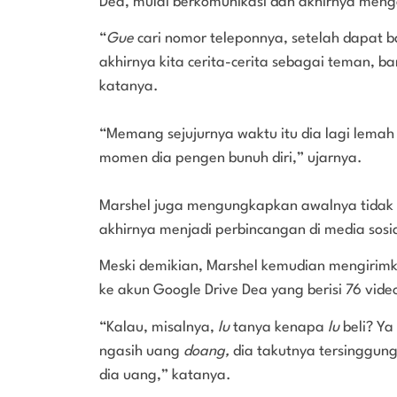
Dea, mulai berkomunikasi dan akhirnya men
“
Gue
cari nomor teleponnya, setelah dapat 
akhirnya kita cerita-cerita sebagai teman, b
katanya.
“Memang sejujurnya waktu itu dia lagi lemah
momen dia pengen bunuh diri,” ujarnya.
Marshel juga mengungkapkan awalnya tidak
akhirnya menjadi perbincangan di media sosi
Meski demikian, Marshel kemudian mengirim
ke akun Google Drive Dea yang berisi 76 vid
“Kalau, misalnya,
lu
tanya kenapa
lu
beli? Y
ngasih uang
doang,
dia takutnya tersinggun
dia uang,” katanya.