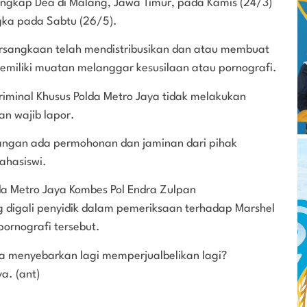
angkap Dea di Malang, Jawa Timur, pada Kamis (24/3)
gka pada Sabtu (26/5).
ersangkaan telah mendistribusikan dan atau membuat
emiliki muatan melanggar kesusilaan atau pornografi.
Kriminal Khusus Polda Metro Jaya tidak melakukan
an wajib lapor.
angan ada permohonan dan jaminan dari pihak
mahasiswi.
a Metro Jaya Kombes Pol Endra Zulpan
 digali penyidik dalam pemeriksaan terhadap Marshel
pornografi tersebut.
ia menyebarkan lagi memperjualbelikan lagi?
ya. (ant)