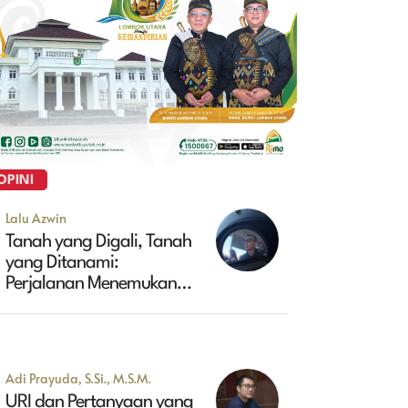
OPINI
Lalu Azwin
Tanah yang Digali, Tanah
yang Ditanami:
Perjalanan Menemukan
Masa Depan Maluk
Adi Prayuda, S.Si., M.S.M.
URI dan Pertanyaan yang