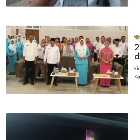
2
d
ki
Ka