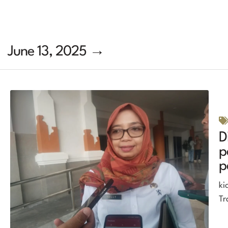
June 13, 2025 →
D
p
p
ki
Tr