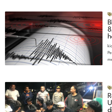
B
8
h
ki
Pe
me
R
U
d