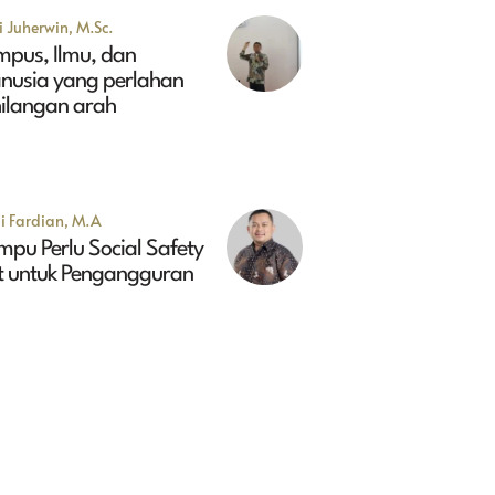
 Juherwin, M.Sc.
mpus, Ilmu, dan
nusia yang perlahan
hilangan arah
i Fardian, M.A
pu Perlu Social Safety
t untuk Pengangguran