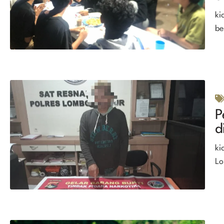
ki
be
P
d
ki
Lo