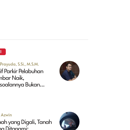
I
Prayuda, S.Si., M.S.M.
if Parkir Pelabuhan
mbar Naik,
rsoalannya Bukan
kadar Soal Harga
u Azwin
ah yang Digali, Tanah
ng Ditanami: