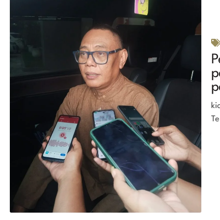
P
p
p
ki
Te