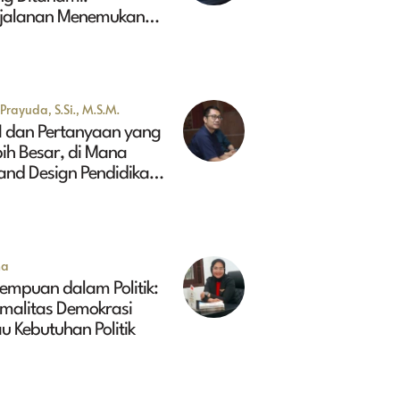
rjalanan Menemukan
sa Depan Maluk
Prayuda, S.Si., M.S.M.
I dan Pertanyaan yang
ih Besar, di Mana
and Design Pendidikan
ggi Indonesia 2045?
na
empuan dalam Politik:
rmalitas Demokrasi
u Kebutuhan Politik