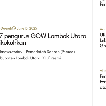
Pe
Ma
Daerah
June 13, 2025
Adi 
UR
7 pengurus GOW Lombok Utara
Leb
ikukuhkan
Gr
Tin
cknews.today – Pemerintah Daerah (Pemda)
bupaten Lombok Utara (KLU) resmi
Ati
Per
Fo
ata