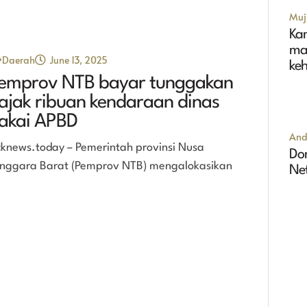
Muji
Ka
ma
Daerah
June 13, 2025
ke
emprov NTB bayar tunggakan
ajak ribuan kendaraan dinas
akai APBD
And
cknews.today – Pemerintah provinsi Nusa
Dom
nggara Barat (Pemprov NTB) mengalokasikan
Ne