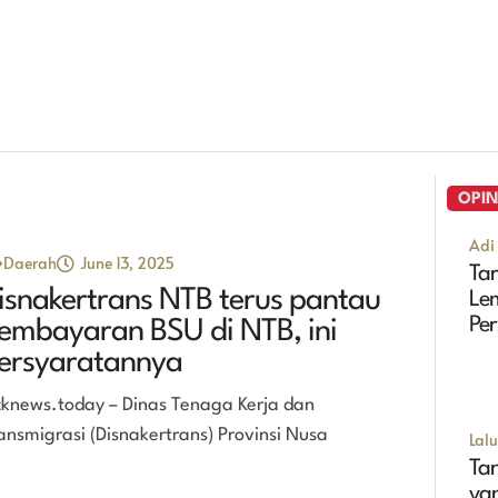
OPIN
Adi 
Daerah
June 13, 2025
Tar
isnakertrans NTB terus pantau
Le
Pe
embayaran BSU di NTB, ini
Se
ersyaratannya
cknews.today – Dinas Tenaga Kerja dan
ansmigrasi (Disnakertrans) Provinsi Nusa
Lal
Tan
ya