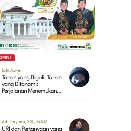
OPINI
Lalu Azwin
Tanah yang Digali, Tanah
yang Ditanami:
Perjalanan Menemukan
Masa Depan Maluk
Adi Prayuda, S.Si., M.S.M.
URI dan Pertanyaan yang