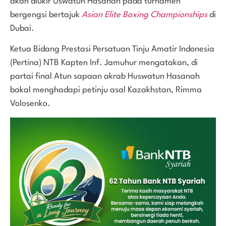
akan diukir Uswatun Hasanah pada turnamen
bergengsi bertajuk
Asian Elite Boxing Championships
di
Dubai.
Ketua Bidang Prestasi Persatuan Tinju Amatir Indonesia
(Pertina) NTB Kapten Inf. Jamuhur mengatakan, di
partai final Atun sapaan akrab Huswatun Hasanah
bakal menghadapi petinju asal Kazakhstan, Rimma
Volosenko.