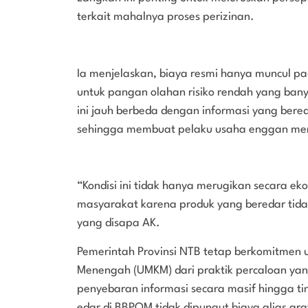
terkait mahalnya proses perizinan.
Ia menjelaskan, biaya resmi hanya muncul pa
untuk pangan olahan risiko rendah yang bany
ini jauh berbeda dengan informasi yang bered
sehingga membuat pelaku usaha enggan men
“Kondisi ini tidak hanya merugikan secara e
masyarakat karena produk yang beredar tida
yang disapa AK.
Pemerintah Provinsi NTB tetap berkomitmen u
Menengah (UMKM) dari praktik percaloan y
penyebaran informasi secara masif hingga t
edar di BBPOM tidak dipungut biaya alias grat