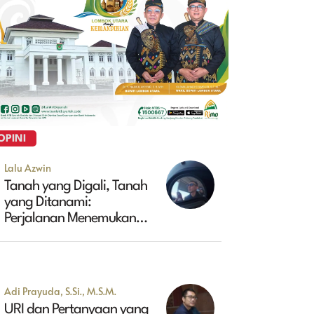
OPINI
Lalu Azwin
Tanah yang Digali, Tanah
yang Ditanami:
Perjalanan Menemukan
Masa Depan Maluk
Adi Prayuda, S.Si., M.S.M.
URI dan Pertanyaan yang