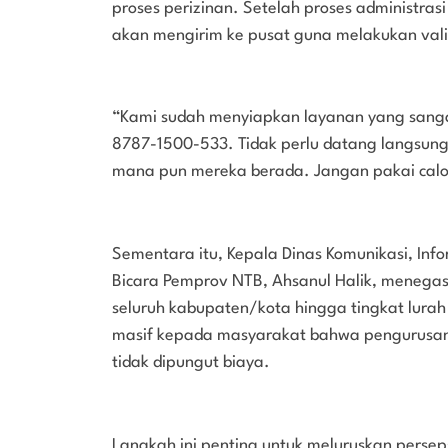
proses perizinan. Setelah proses administ
akan mengirim ke pusat guna melakukan valid
“Kami sudah menyiapkan layanan yang sanga
8787-1500-533. Tidak perlu datang langsun
mana pun mereka berada. Jangan pakai calo
Sementara itu, Kepala Dinas Komunikasi, Infor
Bicara Pemprov NTB, Ahsanul Halik, menega
seluruh kabupaten/kota hingga tingkat lura
masif kepada masyarakat bahwa pengurusan 
tidak dipungut biaya.
Langkah ini penting untuk meluruskan persep