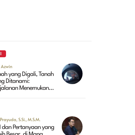
I
u Azwin
ah yang Digali, Tanah
ng Ditanami:
rjalanan Menemukan
sa Depan Maluk
Prayuda, S.Si., M.S.M.
I dan Pertanyaan yang
ih Besar, di Mana