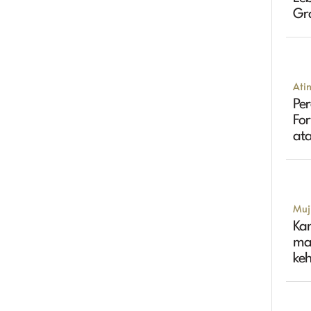
Gr
Tin
Ati
Per
Fo
ata
Muji
Ka
ma
ke