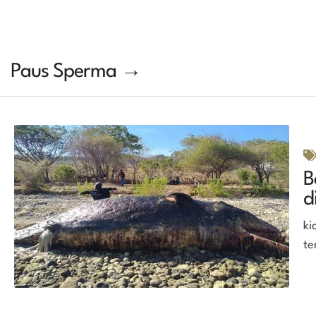
Paus Sperma →
B
d
ki
te