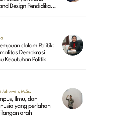
and Design Pendidikan
ggi Indonesia 2045?
na
empuan dalam Politik:
rmalitas Demokrasi
u Kebutuhan Politik
 Juherwin, M.Sc.
mpus, Ilmu, dan
nusia yang perlahan
hilangan arah