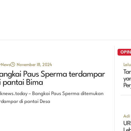
OPIN
News
November 18, 2024
Lal
Tan
angkai Paus Sperma terdampar
ya
i pantai Bima
Pe
Ma
cknews.today – Bangkai Paus Sperma ditemukan
rdampar di pantai Desa
Adi 
UR
Leb