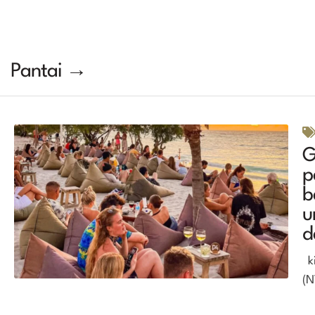
Pantai →
G
p
b
u
d
ki
(N