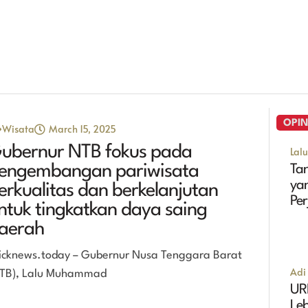
OPIN
Wisata
March 15, 2025
ubernur NTB fokus pada
Lal
engembangan pariwisata
Tan
ya
erkualitas dan berkelanjutan
Pe
ntuk tingkatkan daya saing
Ma
aerah
cknews.today – Gubernur Nusa Tenggara Barat
Adi 
TB), Lalu Muhammad
UR
Leb