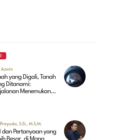
I
u Azwin
ah yang Digali, Tanah
ng Ditanami:
rjalanan Menemukan
sa Depan Maluk
Prayuda, S.Si., M.S.M.
I dan Pertanyaan yang
ih Besar, di Mana