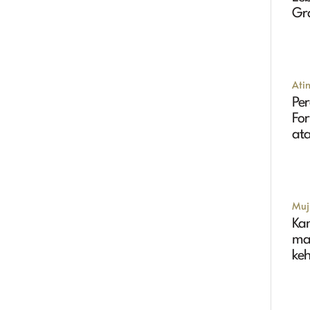
Gr
Tin
Ati
Per
Fo
ata
Muji
Ka
ma
ke