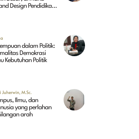
and Design Pendidikan
ggi Indonesia 2045?
na
empuan dalam Politik:
rmalitas Demokrasi
u Kebutuhan Politik
 Juherwin, M.Sc.
mpus, Ilmu, dan
nusia yang perlahan
hilangan arah