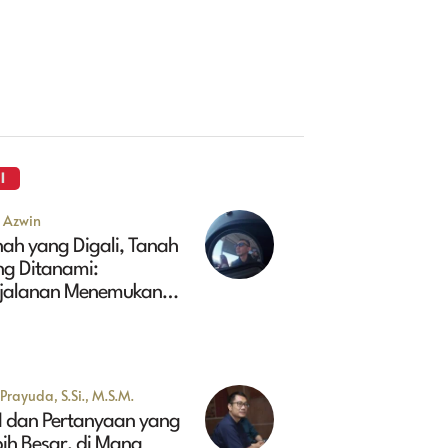
I
u Azwin
ah yang Digali, Tanah
ng Ditanami:
rjalanan Menemukan
sa Depan Maluk
Prayuda, S.Si., M.S.M.
I dan Pertanyaan yang
ih Besar, di Mana