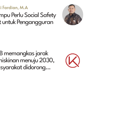
i Fardian, M.A
pu Perlu Social Safety
t untuk Pengangguran
B memangkas jarak
miskinan menuju 2030,
syarakat didorong
libat aktivitas ekonomi