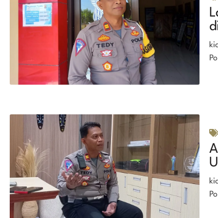
L
d
ki
Po
A
U
ki
Po