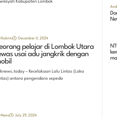
 wilayah Kabupaten Lombok
And
Dom
Ne
Hukrim
December 11, 2024
eorang pelajar di Lombok Utara
NT
ke
ewas usai adu jangkrik dengan
ma
obil
ter
cknews.today – Kecelakaan Lalu Lintas (Laka
ntas) antara pengendara sepeda
News
July 29, 2024