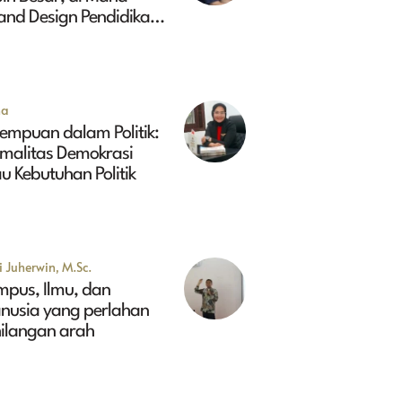
and Design Pendidikan
ggi Indonesia 2045?
na
empuan dalam Politik:
rmalitas Demokrasi
u Kebutuhan Politik
 Juherwin, M.Sc.
mpus, Ilmu, dan
nusia yang perlahan
hilangan arah