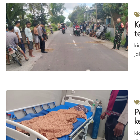
K
t
ki
ja
P
k
ki