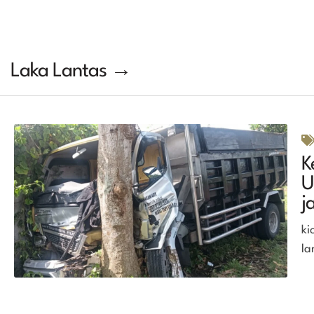
Laka Lantas →
K
U
j
ki
la