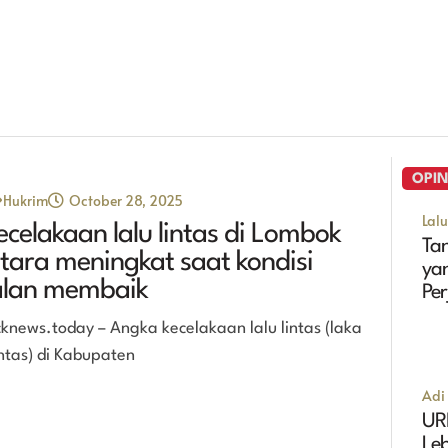
OPIN
Hukrim
October 28, 2025
Lal
ecelakaan lalu lintas di Lombok
Tan
tara meningkat saat kondisi
ya
alan membaik
Pe
Ma
cknews.today – Angka kecelakaan lalu lintas (laka
ntas) di Kabupaten
Adi 
UR
Leb