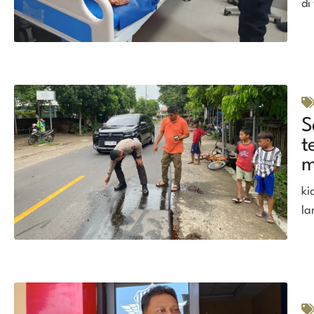
di
S
t
m
ki
la