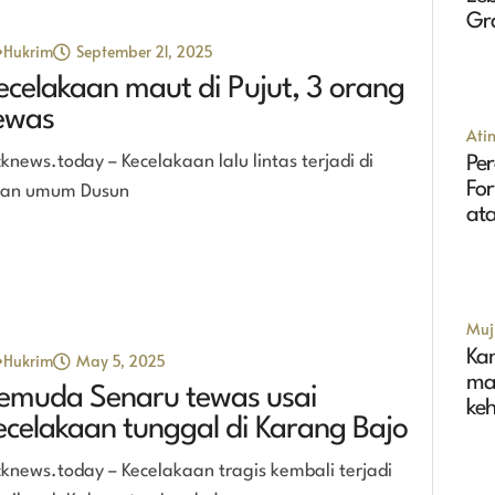
Gr
Tin
Hukrim
September 21, 2025
ecelakaan maut di Pujut, 3 orang
ewas
Ati
cknews.today – Kecelakaan lalu lintas terjadi di
Per
Fo
lan umum Dusun
ata
Muji
Ka
Hukrim
May 5, 2025
ma
emuda Senaru tewas usai
ke
ecelakaan tunggal di Karang Bajo
cknews.today – Kecelakaan tragis kembali terjadi