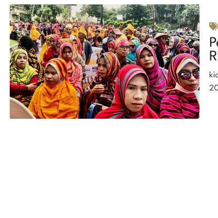
P
R
ki
20