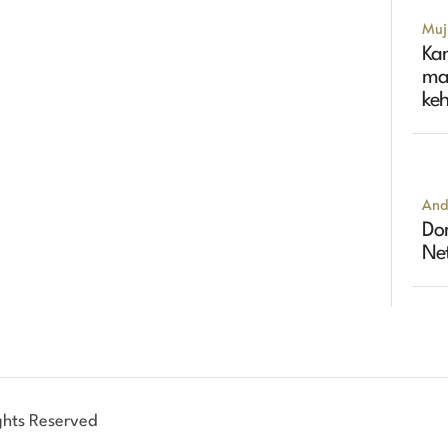
Muji
Ka
ma
ke
And
Dom
Ne
ghts Reserved