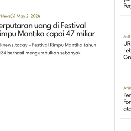
Pe
Ma
News
May 2, 2024
erputaran uang di Festival
impu Mantika capai 47 miliar
Adi 
UR
cknews.today – Festival Rimpu Mantika tahun
Leb
24 berhasil mengumpulkan sebanyak
Gr
Tin
Ati
Per
Fo
ata