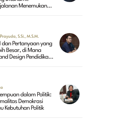
rjalanan Menemukan
sa Depan Maluk
Prayuda, S.Si., M.S.M.
I dan Pertanyaan yang
ih Besar, di Mana
and Design Pendidikan
ggi Indonesia 2045?
na
empuan dalam Politik:
rmalitas Demokrasi
u Kebutuhan Politik