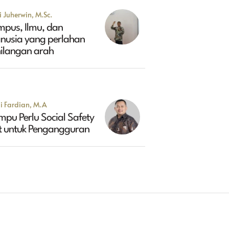
 Juherwin, M.Sc.
mpus, Ilmu, dan
nusia yang perlahan
hilangan arah
i Fardian, M.A
pu Perlu Social Safety
t untuk Pengangguran