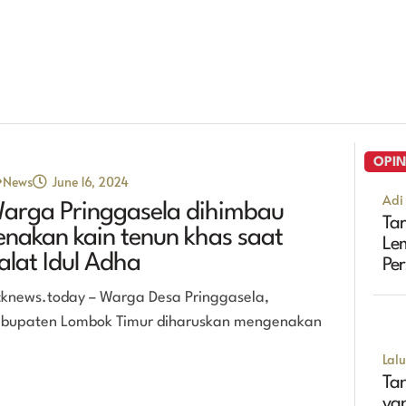
OPIN
News
June 16, 2024
Adi 
arga Pringgasela dihimbau
Tar
enakan kain tenun khas saat
Le
alat Idul Adha
Pe
Se
cknews.today – Warga Desa Pringgasela,
bupaten Lombok Timur diharuskan mengenakan
Lal
Tan
ya