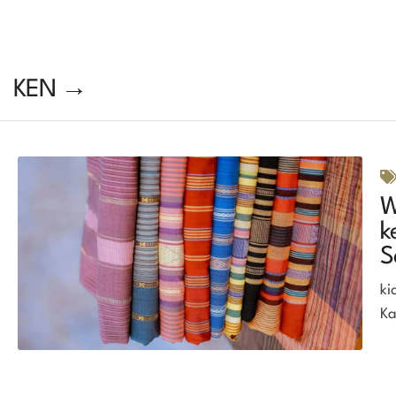
KEN →
W
k
S
ki
Ka