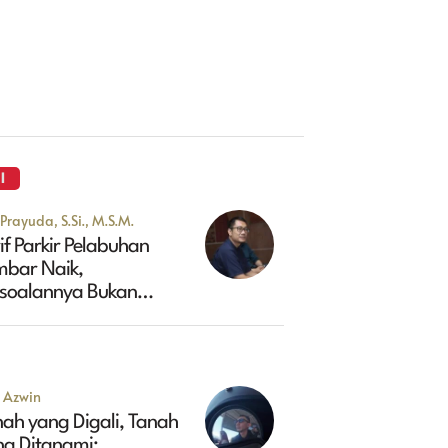
I
Prayuda, S.Si., M.S.M.
if Parkir Pelabuhan
mbar Naik,
rsoalannya Bukan
kadar Soal Harga
u Azwin
ah yang Digali, Tanah
ng Ditanami: