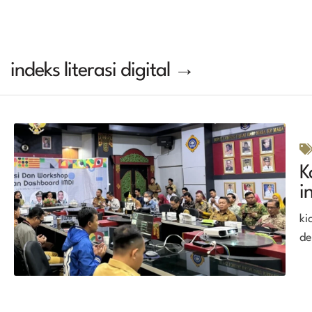
indeks literasi digital →
K
i
ki
de