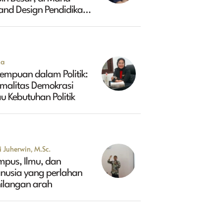
and Design Pendidikan
ggi Indonesia 2045?
na
empuan dalam Politik:
rmalitas Demokrasi
u Kebutuhan Politik
 Juherwin, M.Sc.
mpus, Ilmu, dan
nusia yang perlahan
hilangan arah