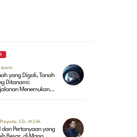
I
u Azwin
ah yang Digali, Tanah
ng Ditanami:
rjalanan Menemukan
sa Depan Maluk
Prayuda, S.Si., M.S.M.
I dan Pertanyaan yang
ih Besar, di Mana