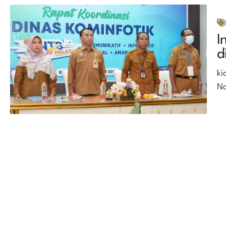
I
d
ki
Na