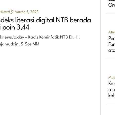
Gr
Tin
News
March 5, 2024
ndeks literasi digital NTB berada
i poin 3,44
Ati
cknews.today – Kadis Kominfotik NTB Dr. H.
Per
jamuddin, S.Sos MM
Fo
ata
Muji
Ka
ma
ke