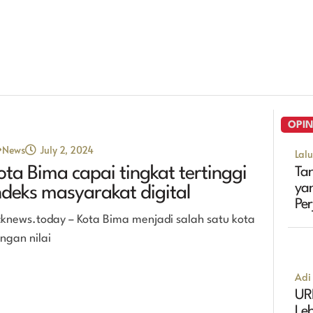
OPIN
News
July 2, 2024
Lal
ota Bima capai tingkat tertinggi
Tan
ya
ndeks masyarakat digital
Pe
cknews.today – Kota Bima menjadi salah satu kota
Ma
ngan nilai
Adi 
UR
Leb