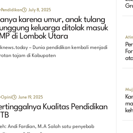
Gr
Pendidikan
July 8, 2025
Tin
anya karena umur, anak tulang
unggung keluarga ditolak masuk
MP di Lombok Utara
Ati
Per
cknews.today – Dunia pendidikan kembali menjadi
Fo
rotan tajam di Kabupaten
ata
Muji
Ka
Opini
June 19, 2025
ma
ertinggalnya Kualitas Pendidikan
ke
TB
eh: Andi Fardian, M.A Salah satu penyebab