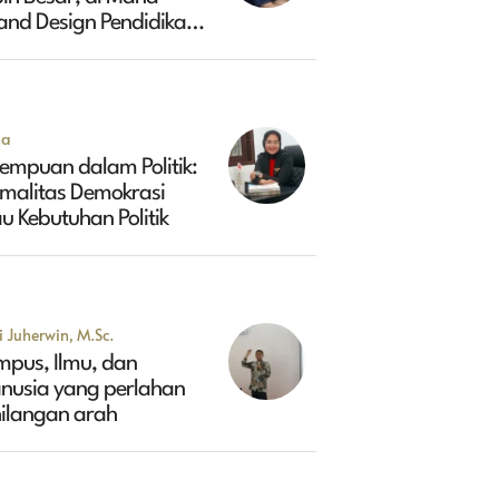
and Design Pendidikan
ggi Indonesia 2045?
na
empuan dalam Politik:
rmalitas Demokrasi
u Kebutuhan Politik
 Juherwin, M.Sc.
mpus, Ilmu, dan
nusia yang perlahan
hilangan arah