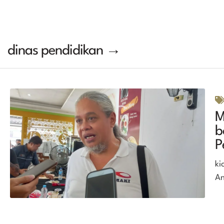
dinas pendidikan →
M
b
P
ki
An