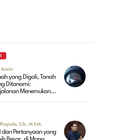
I
u Azwin
ah yang Digali, Tanah
ng Ditanami:
rjalanan Menemukan
sa Depan Maluk
Prayuda, S.Si., M.S.M.
I dan Pertanyaan yang
ih Besar, di Mana