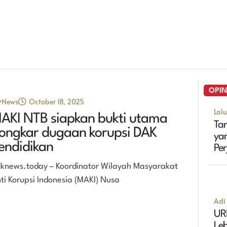
OPIN
News
October 18, 2025
Lal
AKI NTB siapkan bukti utama
Tan
ongkar dugaan korupsi DAK
ya
endidikan
Pe
Ma
cknews.today – Koordinator Wilayah Masyarakat
ti Korupsi Indonesia (MAKI) Nusa
Adi 
UR
Leb