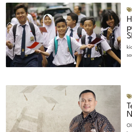
H
p
S
ki
so
T
N
Ol