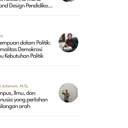
and Design Pendidikan
ggi Indonesia 2045?
na
empuan dalam Politik:
rmalitas Demokrasi
u Kebutuhan Politik
 Juherwin, M.Sc.
mpus, Ilmu, dan
nusia yang perlahan
hilangan arah