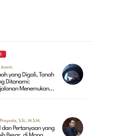
I
u Azwin
ah yang Digali, Tanah
ng Ditanami:
rjalanan Menemukan
sa Depan Maluk
Prayuda, S.Si., M.S.M.
I dan Pertanyaan yang
ih Besar, di Mana