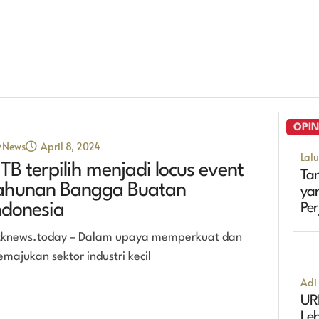
OPIN
News
April 8, 2024
Lal
TB terpilih menjadi locus event
Tan
ahunan Bangga Buatan
ya
ndonesia
Pe
Ma
cknews.today – Dalam upaya memperkuat dan
majukan sektor industri kecil
Adi 
UR
Leb