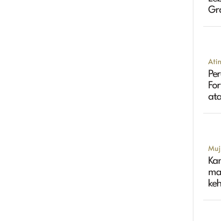
Gr
Tin
Ati
Per
Fo
ata
Muji
Ka
ma
ke