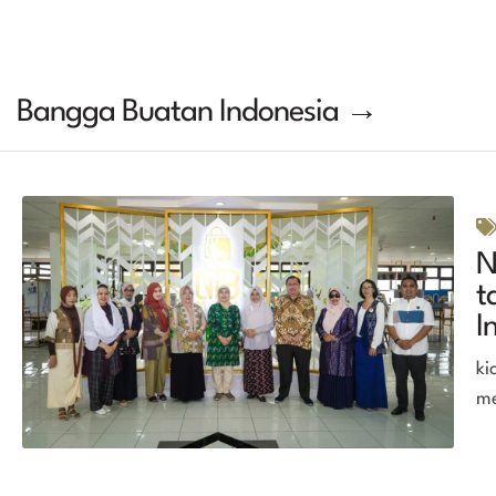
Bangga Buatan Indonesia →
N
t
I
ki
me