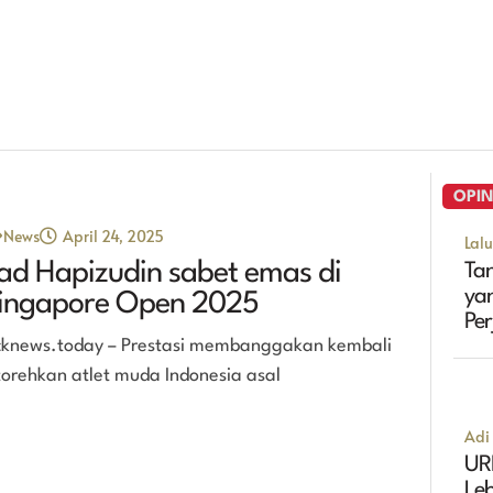
OPIN
News
April 24, 2025
Lal
ad Hapizudin sabet emas di
Tan
ya
ingapore Open 2025
Pe
cknews.today – Prestasi membanggakan kembali
Ma
torehkan atlet muda Indonesia asal
Adi 
UR
Leb