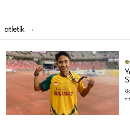
atletik →
Y
S
ki
di