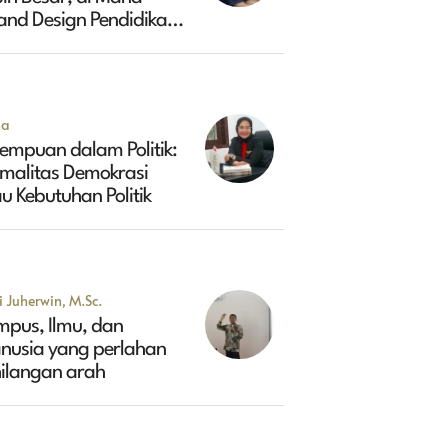
and Design Pendidikan
ggi Indonesia 2045?
na
empuan dalam Politik:
rmalitas Demokrasi
u Kebutuhan Politik
 Juherwin, M.Sc.
mpus, Ilmu, dan
nusia yang perlahan
hilangan arah