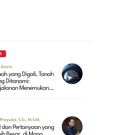
I
u Azwin
ah yang Digali, Tanah
ng Ditanami:
rjalanan Menemukan
sa Depan Maluk
Prayuda, S.Si., M.S.M.
I dan Pertanyaan yang
ih Besar, di Mana