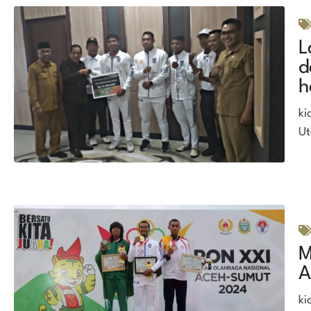
L
d
h
ki
Ut
M
A
ki