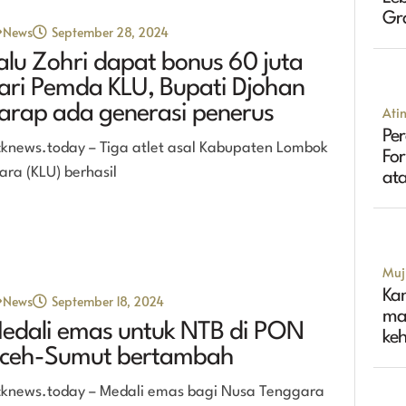
Gr
News
September 28, 2024
Tin
alu Zohri dapat bonus 60 juta
ari Pemda KLU, Bupati Djohan
arap ada generasi penerus
Ati
Per
cknews.today – Tiga atlet asal Kabupaten Lombok
Fo
ara (KLU) berhasil
ata
Muji
Ka
News
September 18, 2024
ma
edali emas untuk NTB di PON
ke
ceh-Sumut bertambah
cknews.today – Medali emas bagi Nusa Tenggara